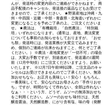
んが、発送時の変更内容のご連絡ができかねます。 商
品手配後のキャンセル、発送後の返品などもお受けで
きませので、ご了承ください。 ★野菜産地は沖縄・九
州・中四国・近畿・中部・青森県・北海道いずれかに
変更になることを予めご了承の上、ご注文くださいま
せ。 ★農法は、「有機栽培」「自然農法」「特別栽
培」いずれかになります。 (通常は、産地、農法変更
についても事前のお知らせをしておりますが、「おせ
ち類」発送時には、発送業務が大変立て込みますた
め、個別のご連絡が出来かねますこと、何とぞご了承
ください。） ※農法・産地変更が「一切不可」の場合
は、大変お手数ですが、別途改めて、発送週の1週間
前（12月中旬頃）にご注文くださいますよう、お願い
いたします。 ※12月7日午前9時以降、ご注文品のキャ
ンセルはお受けできませんのでご了承ください。無添
加おせちなら、お正月も美味しい！安心！ もちろん、
一番美味しくて、安心なのはお母さんの「手作りおせ
ち」ですが、時間がなくて作れない、全部は作れない
なぁ・・・という方、どうぞ、ムソーの無添加おせち
をご利用ください。 ムソーのおせち 味付けは、天然
醸造醤油、天然醸造酢、にがり含有塩、味の母（発酵