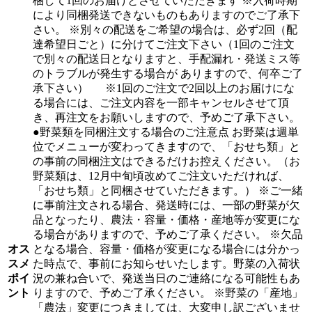
梱して1回のお届けとさせていただきます ※入荷時期
により同梱発送できないものもありますのでご了承下
さい。 ※別々の配送をご希望の場合は、必ず2回（配
達希望日ごと）に分けてご注文下さい（1回のご注文
で別々の配送日となりますと、手配漏れ・発送ミス等
のトラブルが発生する場合が ありますので、何卒ご了
承下さい） ※1回のご注文で2回以上のお届けにな
る場合には、ご注文内容を一部キャンセルさせて頂
き、再注文をお願いしますので、予めご了承下さい。
●野菜類を同梱注文する場合のご注意点 お野菜は週単
位でメニューが変わってきますので、「おせち類」と
の事前の同梱注文はできるだけお控えください。（お
野菜類は、12月中旬頃改めてご注文いただければ、
「おせち類」と同梱させていただきます。） ※ご一緒
に事前注文される場合、発送時には、一部の野菜が欠
品となったり、農法・容量・価格・産地等が変更にな
る場合がありますので、予めご了承ください。 ※欠品
オス
となる場合、容量・価格が変更になる場合には分かっ
スメ
た時点で、事前にお知らせいたします。野菜の入荷状
ポイ
況の兼ね合いで、発送当日のご連絡になる可能性もあ
ント
りますので、予めご了承ください。 ※野菜の「産地」
「農法」変更につきましては、大変申し訳ございませ