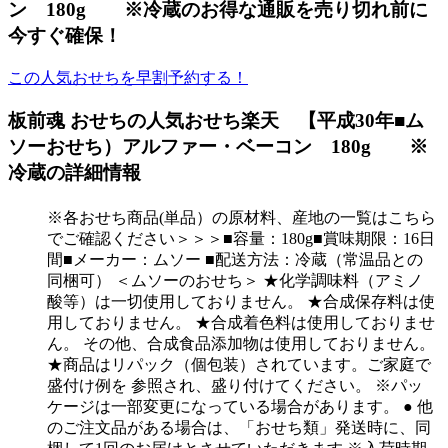
ン 180g ※冷蔵のお得な通販を売り切れ前に
今すぐ確保！
この人気おせちを早割予約する！
板前魂 おせちの人気おせち楽天 【平成30年■ム
ソーおせち）アルファー・ベーコン 180g ※
冷蔵の詳細情報
※各おせち商品(単品）の原材料、産地の一覧はこちら
でご確認ください＞＞＞■容量：180g■賞味期限：16日
間■メーカー：ムソー ■配送方法：冷蔵（常温品との
同梱可） ＜ムソーのおせち＞ ★化学調味料（アミノ
酸等）は一切使用しておりません。 ★合成保存料は使
用しておりません。 ★合成着色料は使用しておりませ
ん。 その他、合成食品添加物は使用しておりません。
★商品はリパック（個包装）されています。ご家庭で
盛付け例を 参照され、盛り付けてください。 ※パッ
ケージは一部変更になっている場合があります。 ● 他
のご注文品がある場合は、「おせち類」発送時に、同