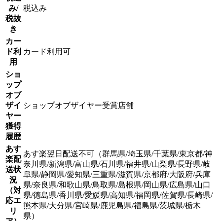
み/
税込み
税抜
き
カー
ド利
カード利用可
用
ショ
ップ
オブ
ザイ
ショップオブザイヤー受賞店舗
ヤー
獲得
履歴
あす
あす楽翌日配送不可（群馬県/埼玉県/千葉県/東京都/神
楽配
奈川県/新潟県/富山県/石川県/福井県/山梨県/長野県/岐
送状
阜県/静岡県/愛知県/三重県/滋賀県/京都府/大阪府/兵庫
況
県/奈良県/和歌山県/鳥取県/島根県/岡山県/広島県/山口
（対
県/徳島県/香川県/愛媛県/高知県/福岡県/佐賀県/長崎県/
応エ
熊本県/大分県/宮崎県/鹿児島県/福島県/茨城県/栃木
リ
県）