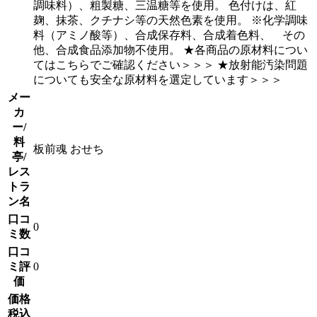
調味料）、粗製糖、三温糖等を使用。 色付けは、紅
麹、抹茶、クチナシ等の天然色素を使用。 ※化学調味
料（アミノ酸等）、合成保存料、合成着色料、 その
他、合成食品添加物不使用。 ★各商品の原材料につい
てはこちらでご確認ください＞＞＞ ★放射能汚染問題
についても安全な原材料を選定しています＞＞＞
メー
カ
ー/
料
板前魂 おせち
亭/
レス
トラ
ン名
口コ
0
ミ数
口コ
ミ評
0
価
価格
税込