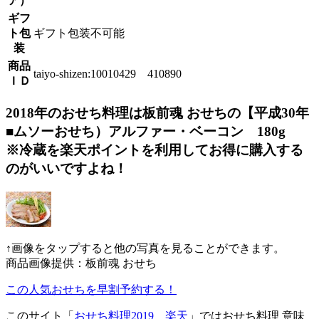
ア）
ギフ
ト包
ギフト包装不可能
装
商品
taiyo-shizen:10010429 410890
ＩＤ
2018年のおせち料理は板前魂 おせちの【平成30年
■ムソーおせち）アルファー・ベーコン 180g
※冷蔵を楽天ポイントを利用してお得に購入する
のがいいですよね！
↑画像をタップすると他の写真を見ることができます。
商品画像提供：板前魂 おせち
この人気おせちを早割予約する！
このサイト「
おせち料理2019 楽天
」ではおせち料理 意味