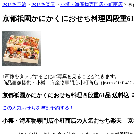
おせち予約
>
おせち楽天
>
小樽・海産物専門店小町商店
> 
京都祇園かにかくにおせち料理四段重61
↑画像をタップすると他の写真を見ることができます。
商品画像提供：小樽・海産物専門店小町商店（jr-ems:1001412
京都祇園かにかくにおせち料理四段重61品 送料込
この人気おせちを早割予約する！
小樽・海産物専門店小町商店の人気おせち楽天 京都