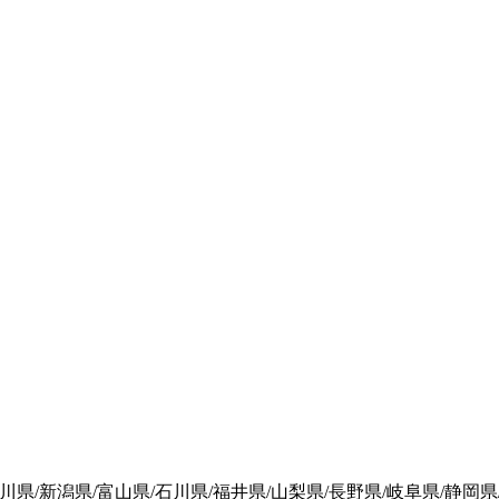
県/新潟県/富山県/石川県/福井県/山梨県/長野県/岐阜県/静岡県/