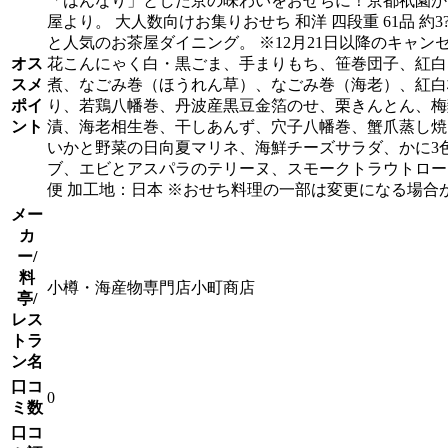
「はんなり」とした京の味わいをおせちに！京都祇園か
屋より。 大人数向けお集りおせち 和洋 四段重 61品
と人気のお茶屋ダイニング。 ※12月21日以降のキャ
オス
花こんにゃく白・黒ごま、手まりもち、笹巻団子、紅白
スメ
煮、なごみ巻（ほうれん草）、なごみ巻（海老）、紅白
ポイ
り、若鶏八幡巻、丹波産黒豆金箔のせ、栗きんとん、梅
ント
漬、海老相生巻、干しあんず、穴子八幡巻、蟹爪蒸し焼
いかと野菜の日向夏マリネ、海鮮チーズサラダ、かに3
ブ、エビとアスパラのテリーヌ、スモークトラウトローズ 【重箱
便 加工地：日本 ※おせち料理の一部は変更になる場
メー
カ
ー/
料
小樽・海産物専門店小町商店
亭/
レス
トラ
ン名
口コ
0
ミ数
口コ