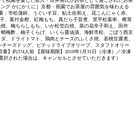
畔で祇園を愛した歌人・吉井勇氏がお宿として過ごされたお茶
ダイニング かにかくに］京都・祇園でお茶屋の雰囲気を味わえる
壱の重：市松蒲鉾、うぐいす豆、鮎土佐和え、花こんにゃく赤、
子、葉付金柑、紅梅もち、真だら子旨煮、里芋松葉串、椎茸
艶焼、梅ちらしもち、いか松笠白焼、菜の花辛子和え、田作
、蛸梅酢、柚子くらげ、いくら醤油漬、海鮮市松、ごぼう西京
ラダ、ドライトマト、鶏肉とチーズのふくさ焼、若桃甘露煮、
ンチーズドッグ、ピテッドライプオリーブ、スタフドオリー
容量】約3?4人前 【賞味期限】2018年1月31日（冷凍）／冷凍
ご選択された場合は、キャンセルとさせていただきます）