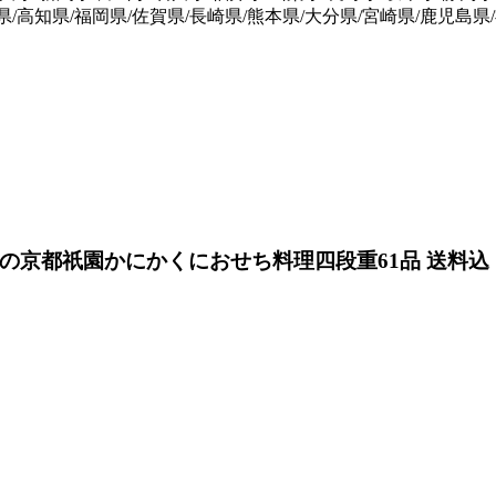
県/高知県/福岡県/佐賀県/長崎県/熊本県/大分県/宮崎県/鹿児島県
店の京都祇園かにかくにおせち料理四段重61品 送料