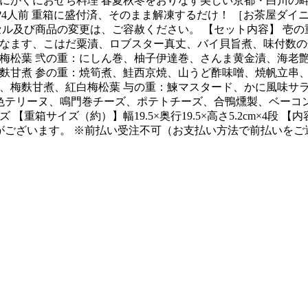
にかくにおせち料理 春夏秋冬をおりなす美しい京都・白川の
 約3?4人前 重箱に盛付済、そのまま解凍するだけ！ ［お茶屋
ンセル及び商品の変更は、ご容赦ください。 【セット内容】 
なます、こはだ粟漬、ロブスター真丈、バイ貝旨煮、味付数の
梅松葉 弐の重：にしん巻、柚子伊達巻、さんま黄金漬、海老
麩甘煮 参の重：焼筍煮、鮭西京焼、山うど酢味噌、焼帆立串
、梅麩甘煮、紅白梅松葉 与の重：鰊マスタード、かに風味サ
色テリーヌ、鳴門巻チーズ、ポテトチーズ、合鴨燻製、ベーコ
サイズ（約）】幅19.5×奥行19.5×高さ5.2cm×4段 【内
合がございます。 ※前払い受注不可（お支払い方法で前払いを