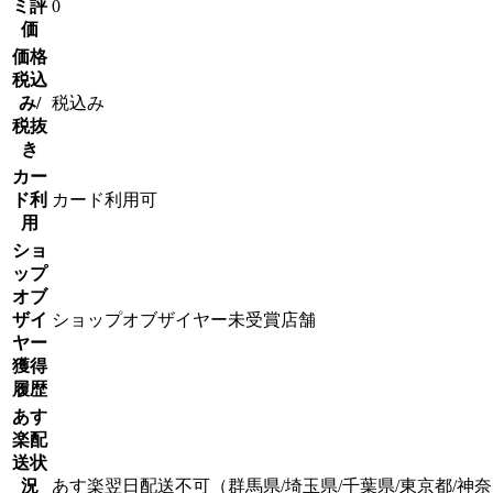
ミ評
0
価
価格
税込
み/
税込み
税抜
き
カー
ド利
カード利用可
用
ショ
ップ
オブ
ザイ
ショップオブザイヤー未受賞店舗
ヤー
獲得
履歴
あす
楽配
送状
況
あす楽翌日配送不可（群馬県/埼玉県/千葉県/東京都/神奈川