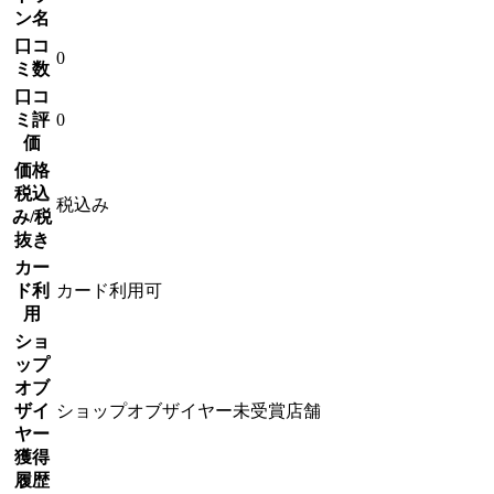
ン名
口コ
0
ミ数
口コ
ミ評
0
価
価格
税込
税込み
み/税
抜き
カー
ド利
カード利用可
用
ショ
ップ
オブ
ザイ
ショップオブザイヤー未受賞店舗
ヤー
獲得
履歴