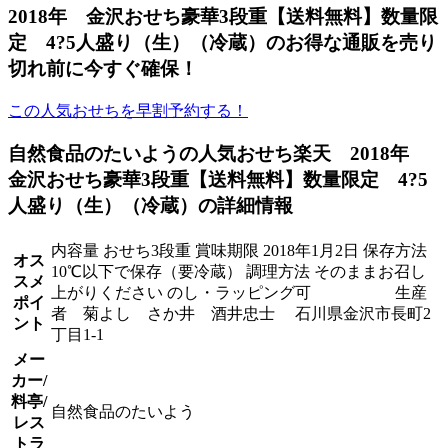
2018年 金沢おせち豪華3段重【送料無料】数量限
定 4?5人盛り（生）（冷蔵）のお得な通販を売り
切れ前に今すぐ確保！
この人気おせちを早割予約する！
自然食品のたいようの人気おせち楽天 2018年
金沢おせち豪華3段重【送料無料】数量限定 4?5
人盛り（生）（冷蔵）の詳細情報
内容量 おせち3段重 賞味期限 2018年1月2日 保存方法
オス
10℃以下で保存（要冷蔵） 調理方法 そのままお召し
スメ
上がりください のし・ラッピング可 生産
ポイ
者 菊よし さか井 酒井忠士 石川県金沢市長町2
ント
丁目1-1
メー
カー/
料亭/
自然食品のたいよう
レス
トラ