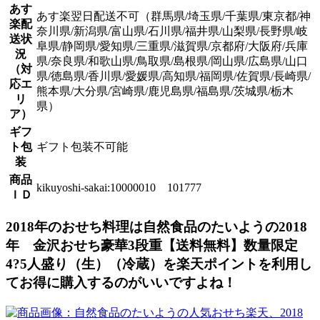
あす
あす楽翌日配送不可（群馬県/埼玉県/千葉県/東京都/神
楽配
奈川県/新潟県/富山県/石川県/福井県/山梨県/長野県/岐
送状
阜県/静岡県/愛知県/三重県/滋賀県/京都府/大阪府/兵庫
況
県/奈良県/和歌山県/鳥取県/島根県/岡山県/広島県/山口
（対
県/徳島県/香川県/愛媛県/高知県/福岡県/佐賀県/長崎県/
応エ
熊本県/大分県/宮崎県/鹿児島県/福島県/茨城県/栃木
リ
県）
ア）
ギフ
ト包
ギフト包装不可能
装
商品
kikuyoshi-sakai:10000010 101777
ＩＤ
2018年のおせち料理は自然食品のたいようの2018
年 金沢おせち豪華3段重【送料無料】数量限定
4?5人盛り（生）（冷蔵）を楽天ポイントを利用し
てお得に購入するのがいいですよね！