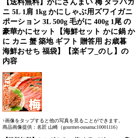
【送料無料】かにざんまい 梅 タラバガ
ニ 5L 1肩 1kg かにしゃぶ用ズワイガニ
ポーション 3L 500g 毛がに 400g 1尾 の
豪華かにセット【海鮮セット かに鍋 か
に カニ 蟹 築地 ギフト 贈答用 お歳暮
海鮮おせち 福袋】【楽ギフ_のし】の
内容
↑画像をタップすると他の写真を見ることができます。
商品画像提供：名匠 山崎（gourmet-ousama:10001116）