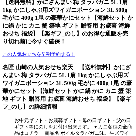
【送料無料】かにざんまい 梅 タラバガニ 5L 1肩
1kg かにしゃぶ用ズワイガニポーション 3L 500g
毛がに 400g 1尾 の豪華かにセット【海鮮セット か
に鍋 かに カニ 蟹 築地 ギフト 贈答用 お歳暮 海鮮
おせち 福袋】【楽ギフ_のし】のお得な通販を売
り切れ前に今すぐ確保！
この人気おせちを早割予約する！
名匠 山崎の人気おせち楽天 【送料無料】かにざ
んまい 梅 タラバガニ 5L 1肩 1kg かにしゃぶ用ズ
ワイガニポーション 3L 500g 毛がに 400g 1尾 の豪
華かにセット【海鮮セット かに鍋 かに カニ 蟹 築
地 ギフト 贈答用 お歳暮 海鮮おせち 福袋】【楽ギ
フ_のし】の詳細情報
お中元ギフト・お歳暮ギフト・母の日ギフト・父の日
ギフト等にのしをお付け出来ます。 ▼カニ各種の全商
品はコチラ！ 商品名 ボイルタラバガニ5L、生ズワイ