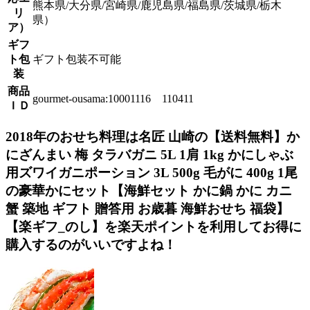
熊本県/大分県/宮崎県/鹿児島県/福島県/茨城県/栃木
リ
県）
ア）
ギフ
ト包
ギフト包装不可能
装
商品
gourmet-ousama:10001116 110411
ＩＤ
2018年のおせち料理は名匠 山崎の【送料無料】か
にざんまい 梅 タラバガニ 5L 1肩 1kg かにしゃぶ
用ズワイガニポーション 3L 500g 毛がに 400g 1尾
の豪華かにセット【海鮮セット かに鍋 かに カニ
蟹 築地 ギフト 贈答用 お歳暮 海鮮おせち 福袋】
【楽ギフ_のし】を楽天ポイントを利用してお得に
購入するのがいいですよね！