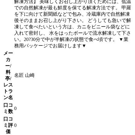
解凍方法】 美味しくお召し上がり頂くためには、低温
での自然解凍が最も鮮度を保てる解凍方法です。 甲羅
を下に向けて新聞紙などで包み、冷蔵庫内で自然解凍
後そのままお召し上がり下さい。 どうしても急いで解
凍して食べたいという方は、カニをビニール袋などに
入れて密封し、 水をはったボールで流水解凍して下さ
い。20?30分で中が半解凍の状態で食べ頃です。 ▼業
務用パッケージでお届けします▼
メー
カ
ー/
料
名匠 山崎
亭/
レス
トラ
ン名
口コ
0
ミ数
口コ
ミ評
0
価