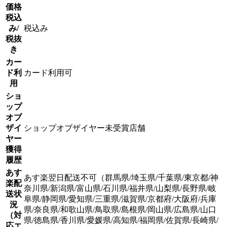
価格
税込
み/
税込み
税抜
き
カー
ド利
カード利用可
用
ショ
ップ
オブ
ザイ
ショップオブザイヤー未受賞店舗
ヤー
獲得
履歴
あす
あす楽翌日配送不可（群馬県/埼玉県/千葉県/東京都/神
楽配
奈川県/新潟県/富山県/石川県/福井県/山梨県/長野県/岐
送状
阜県/静岡県/愛知県/三重県/滋賀県/京都府/大阪府/兵庫
況
県/奈良県/和歌山県/鳥取県/島根県/岡山県/広島県/山口
（対
県/徳島県/香川県/愛媛県/高知県/福岡県/佐賀県/長崎県/
応エ