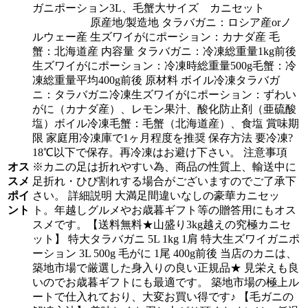
ガニポーション3L、毛蟹大サイズ カニセット
原産地/製造地 タラバガニ：ロシア産orノ
ルウェー産 生ズワイがにポーション：カナダ産 毛
蟹：北海道産 内容量 タラバガニ：冷凍総重量1kg前後
生ズワイがにポーション：冷凍時総重量500g毛蟹：冷
凍総重量平均400g前後 原材料 ボイル冷凍タラバガ
ニ：タラバガニ冷凍生ズワイがにポーション：ずわい
がに（カナダ産）、レモン果汁、酸化防止剤（亜硫酸
塩）ボイル冷凍毛蟹：毛蟹（北海道産）、食塩 賞味期
限 家庭用冷凍庫で1ヶ月程度を推奨 保存方法 要冷凍?
18℃以下で保存。再冷凍はお避け下さい。 注意事項
オス
※カニの足は折れやすい為、商品の性質上、輸送中に
スメ
足折れ・ひび割れする場合がございますのでご了承下
ポイ
さい。 詳細説明 大満足間違いなしの豪華カニセッ
ント
ト。年越しグルメやお歳暮ギフト等の贈答用にもオス
スメです。【送料無料★山盛り3kg越えの究極カニセ
ット】 特大タラバガニ 5L 1kg 1肩 特大生ズワイガニポ
ーション 3L 500g 毛がに 1尾 400g前後 当店のカニは、
築地市場で厳選した身入りの良い正規品★ 見栄えも良
いのでお歳暮ギフトにも最適です。 築地市場の極上ル
ートで仕入れており、大変お買い得です♪ 【毛ガニの